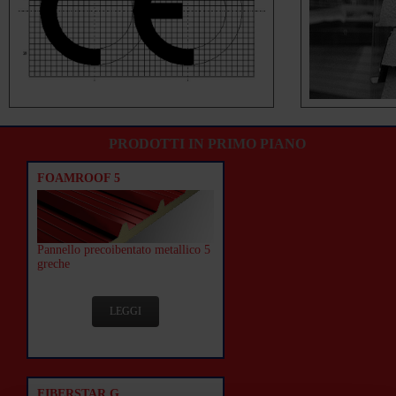
PRODOTTI IN PRIMO PIANO
FOAMROOF 5
Pannello precoibentato metallico 5
greche
LEGGI
FIBERSTAR G