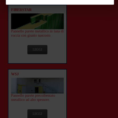
FIBERSTAR
Pannello parete metallico in lana di
roccia con giunto nascosto.
LEGGI
WSJ
Pannello parete precoibentato
metallico ad alto spessore.
LEGGI