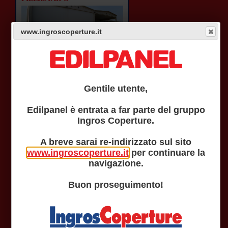
www.ingroscoperture.it
Pannello parete metallico in lana di
vetro con giunto nascosto.
LEGGI
Gentile utente,
Edilpanel è entrata a far parte del gruppo
Ingros Coperture.
WFJ
A breve sarai re-indirizzato sul sito
www.ingroscoperture.it
per continuare la
navigazione.
Pannello parete precoibentato
metallico ad alto spessore.
Buon proseguimento!
LEGGI