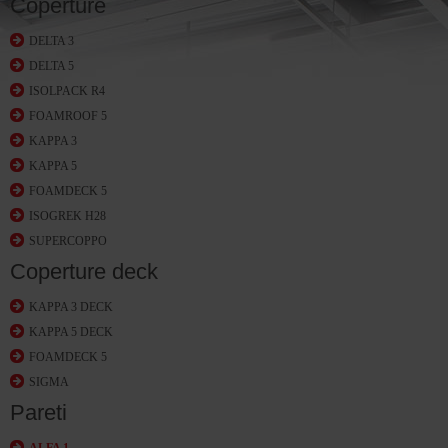
Coperture
DELTA 3
DELTA 5
ISOLPACK R4
FOAMROOF 5
KAPPA 3
KAPPA 5
FOAMDECK 5
ISOGREK H28
SUPERCOPPO
Coperture deck
KAPPA 3 DECK
KAPPA 5 DECK
FOAMDECK 5
SIGMA
Pareti