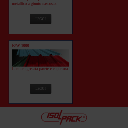
metallico a giunto nascosto.
LEGGI
R/W 1000
Lamiera grecata parete e copertura.
LEGGI