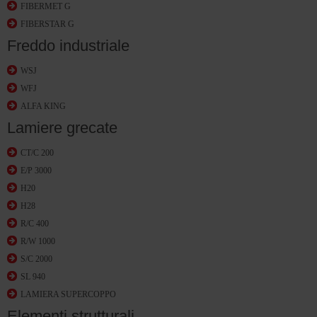
FIBERMET G
FIBERSTAR G
Freddo industriale
WSJ
WFJ
ALFA KING
Lamiere grecate
CT/C 200
E/P 3000
H20
H28
R/C 400
R/W 1000
S/C 2000
SL 940
LAMIERA SUPERCOPPO
Elementi strutturali