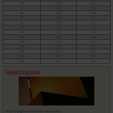
30
0,70
0,64
35
0,61
0,55
40
0,53
0,49
50
0,43
0,39
60
0,36
0,33
80
0,28
0,25
100
0,22
0,20
120
0,18
0,16
140
0,16
0,14
150
0,15
0,13
160
0,14
0,12
180
0,12
0,11
200
0,11
0,10
Realizzazioni
Visita la pagina delle nostre realizzazioni.