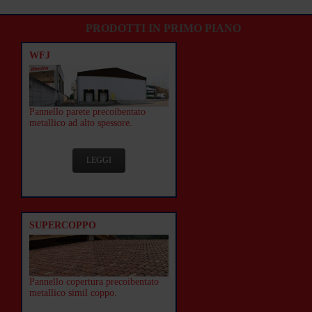
PRODOTTI IN PRIMO PIANO
WFJ
Pannello parete precoibentato
metallico ad alto spessore.
LEGGI
SUPERCOPPO
Pannello copertura precoibentato
metallico simil coppo.