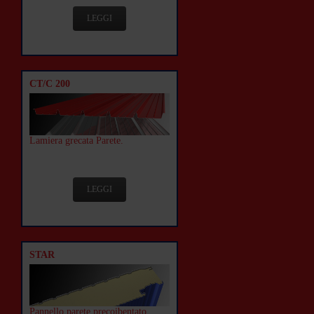
LEGGI
CT/C 200
Lamiera grecata Parete.
LEGGI
STAR
Pannello parete precoibentato