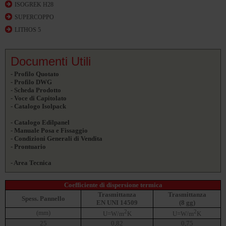
ISOGREK H28
SUPERCOPPO
LITHOS 5
Documenti Utili
- Profilo Quotato
- Profilo DWG
- Scheda Prodotto
- Voce di Capitolato
- Catalogo Isolpack
- Catalogo Edilpanel
- Manuale Posa e Fissaggio
- Condizioni Generali di Vendita
- Prontuario
- Area Tecnica
Coefficiente di dispersione termica
Trasmittanza
Trasmittanza
Spess. Pannello
EN UNI 14509
(8 gg)
2
2
(mm)
U=W/m
K
U=W/m
K
25
0,82
0,75