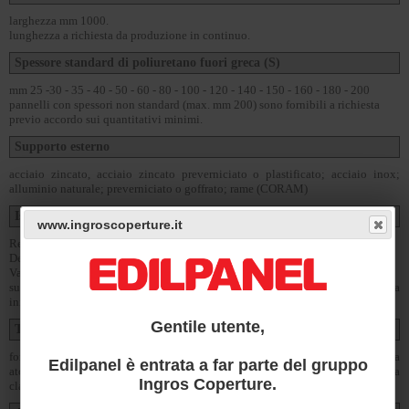
larghezza mm 1000.
lunghezza a richiesta da produzione in continuo.
Spessore standard di poliuretano fuori greca (S)
mm 25 -30 - 35 - 40 - 50 - 60 - 80 - 100 - 120 - 140 - 150 - 160 - 180 - 200
pannelli con spessori non standard (max. mm 200) sono fornibili a richiesta
previo accordo sui quantitativi minimi.
Supporto esterno
acciaio zincato, acciaio zincato preverniciato o plastificato; acciaio inox;
alluminio naturale; preverniciato o goffrato; rame (CORAM)
Isolamento con schiumatura in continuo
www.ingroscoperture.it
Resine poliuretaniche (PUR) o (PIR a richiesta non standard).
Densità al cuore PUR: 39 ±2 Kg/m³
Valore dichiarato di trasmittanza termica per un pannello dopo 25 anni dalla
sua messa in opera, (Appendice C - EN 13165) - Valore di conducibilità termica
iniziale: λ = 0,020 W/(mK)
Gentile utente,
Trattamenti protettivi per supporto esterno
fornibili a richiesta preverniciatura poliestere per esterni, preverniciatura
Edilpanel è entrata a far parte del gruppo
atossica per contatto con alimenti, poliestere siliconico, PVDF, termoplastica
Ingros Coperture.
classe A; applicazione di film plastico in PVC o altri film.