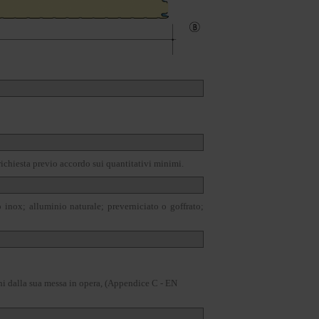
richiesta previo accordo sui quantitativi minimi.
o inox; alluminio naturale; preverniciato o goffrato;
ni dalla sua messa in opera, (Appendice C - EN