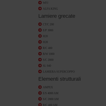
WFJ
ALFA KING
Lamiere grecate
CT/C 200
E/P 3000
H20
H28
R/C 400
R/W 1000
S/C 2000
SL 940
LAMIERA SUPERCOPPO
Elementi strutturali
AMPEX
E/S 4000 AM
S/C 2000 AM
R/C 400 AM