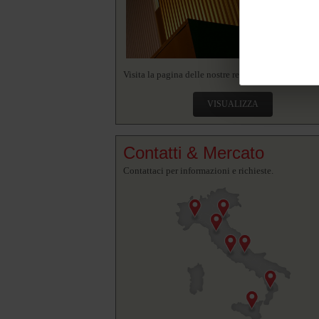
Visita la pagina delle nostre realizzazioni.
VISUALIZZA
Contatti & Mercato
Contattaci per informazioni e richieste.