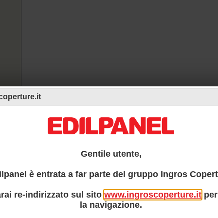
operture.it
ca
tanza
14509
2
m
K
Gentile utente,
3
6
7
ilpanel è entrata a far parte del gruppo Ingros Copert
rai re-indirizzato sul sito
www.ingroscoperture.it
per
la navigazione.