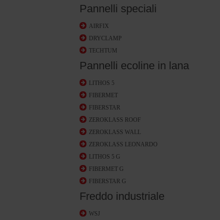
Pannelli speciali
AIRFIX
DRYCLAMP
TECHTUM
Pannelli ecoline in lana
LITHOS 5
FIBERMET
FIBERSTAR
ZEROKLASS ROOF
ZEROKLASS WALL
ZEROKLASS LEONARDO
LITHOS 5 G
FIBERMET G
FIBERSTAR G
Freddo industriale
WSJ