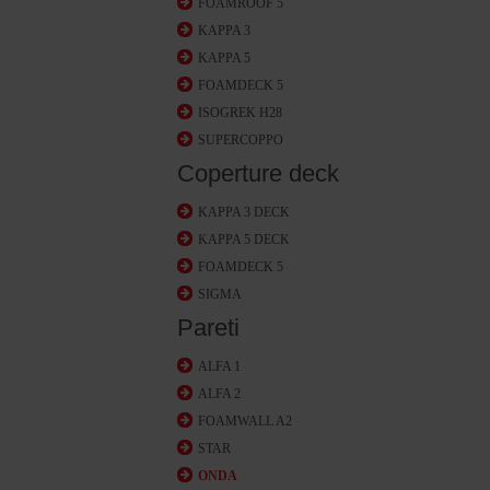
FOAMROOF 5
KAPPA 3
KAPPA 5
FOAMDECK 5
ISOGREK H28
SUPERCOPPO
Coperture deck
KAPPA 3 DECK
KAPPA 5 DECK
FOAMDECK 5
SIGMA
Pareti
ALFA 1
ALFA 2
FOAMWALL A2
STAR
ONDA