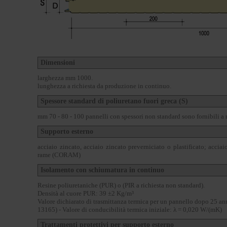
Dimensioni
larghezza mm 1000.
lunghezza a richiesta da produzione in continuo.
Spessore standard di poliuretano fuori greca (S)
mm 70 - 80 - 100 pannelli con spessori non standard sono fornibili a 
Supporto esterno
acciaio zincato, acciaio zincato preverniciato o plastificato; acciai
rame (CORAM)
Isolamento con schiumatura in continuo
Resine poliuretaniche (PUR) o (PIR a richiesta non standard).
Densità al cuore PUR: 39 ±2 Kg/m³
Valore dichiarato di trasmittanza termica per un pannello dopo 25 an
13165) - Valore di conducibilità termica iniziale: λ = 0,020 W/(mK)
Trattamenti protettivi per supporto esterno