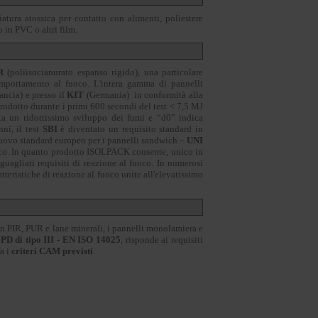
ciatura atossica per contatto con alimenti, poliestere
 in PVC o altri film.
R
(poliisocianurato espanso rigido), una particolare
 comportamento al fuoco. L'intera gamma di pannelli
ancia) e presso il
KIT
(Germania) in conformità alla
prodotto durante i primi 600 secondi del test < 7,5 MJ
nta un ridottissimo sviluppo dei fumi e “d0” indica
ni, il test
SBI
è diventato un requisito standard in
 nuovo standard europeo per i pannelli sandwich –
UNI
uoco. In quanto prodotto ISOLPACK consente, unico in
eguagliati requisiti di reazione al fuoco. In numerosi
atteristiche di reazione al fuoco unite all'elevatissimo
in PIR, PUR e lane minerali, i pannelli monolamiera e
PD di tipo III - EN ISO 14025
, risponde ai requisiti
fa i
criteri CAM previsti
.