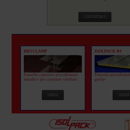
CONTATTACI
DRYCLAMP
ISOLPACK R4
Pannello copertura precoibentato
Pannello precoibentat
metallico per coperture ventilate.
greche
LEGGI
LEGGI