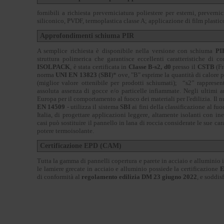
fornibili a richiesta preverniciatura poliestere per esterni, preverni
siliconico, PVDF, termoplastica classe A; applicazione di film plastico
Approfondimenti schiuma PIR
A semplice richiesta è disponibile nella versione con schiuma
PI
struttura polimerica che garantisce eccellenti caratteristiche di
ISOLPACK
, è stata certificata in
Classe B-s2, d0
presso il
CSTB
(Fr
norma
UNI EN 13823
(
SBI
)* ove, "B" esprime la quantità di calore 
(miglior valore ottenibile per prodotti schiumati); “s2” rapprese
assoluta assenza di gocce e/o particelle infiammate. Negli ultimi an
Europa per il comportamento al fuoco dei materiali per l'edilizia. Il
EN 14509
- utilizza il sistema
SBI
ai fini della classificazione al f
Italia, di progettare applicazioni leggere, altamente isolanti con in
casi può sostituire il pannello in lana di roccia considerate le sue car
potere termoisolante.
Certificazione EPD (CAM)
Tutta la gamma di pannelli copertura e parete in acciaio e alluminio 
le lamiere grecate in acciaio e alluminio possiede la certificazione
E
di conformità al
regolamento edilizia DM 23 giugno 2022
, e soddis