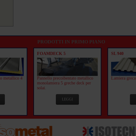
PRODOTTI IN PRIMO PIANO
FOAMDECK 5
SL 940
o metallico 4
Pannello precoibentato metallico
Lamiera greca
monolamiera 5 greche deck per
solai.
LEGGI