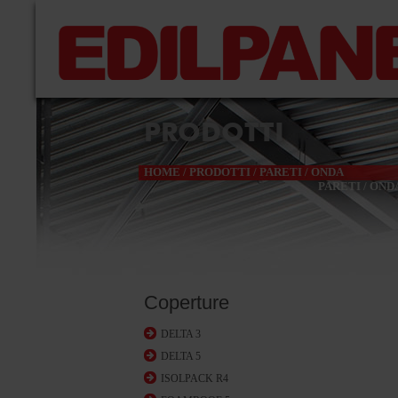
PRODOTTI
HOME
/
PRODOTTI
/
PARETI
/
ONDA
PARETI
/
OND
Coperture
DELTA 3
DELTA 5
ISOLPACK R4