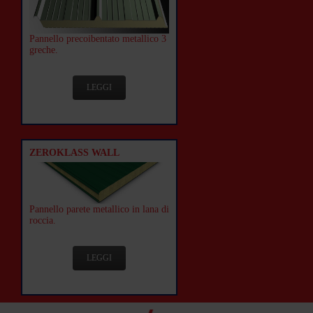
Pannello precoibentato metallico 3
greche.
LEGGI
ZEROKLASS WALL
Pannello parete metallico in lana di
roccia.
LEGGI