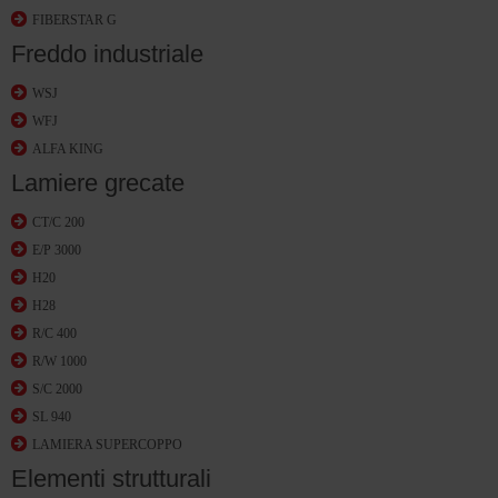
FIBERSTAR G
Freddo industriale
WSJ
WFJ
ALFA KING
Lamiere grecate
CT/C 200
E/P 3000
H20
H28
R/C 400
R/W 1000
S/C 2000
SL 940
LAMIERA SUPERCOPPO
Elementi strutturali