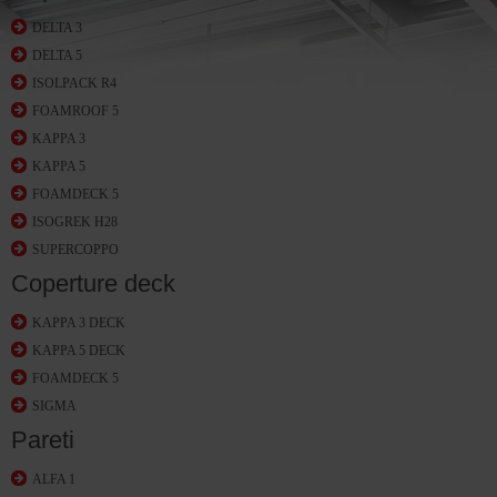
DELTA 3
DELTA 5
ISOLPACK R4
FOAMROOF 5
KAPPA 3
KAPPA 5
FOAMDECK 5
ISOGREK H28
SUPERCOPPO
Coperture deck
KAPPA 3 DECK
KAPPA 5 DECK
FOAMDECK 5
SIGMA
Pareti
ALFA 1