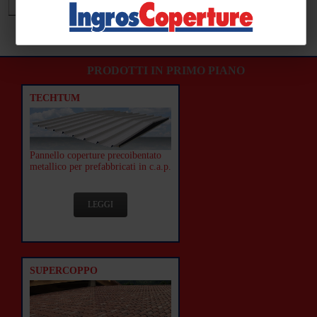
PRODOTTI IN PRIMO PIANO
TECHTUM
Pannello coperture precoibentato
metallico per prefabbricati in c.a.p.
LEGGI
SUPERCOPPO