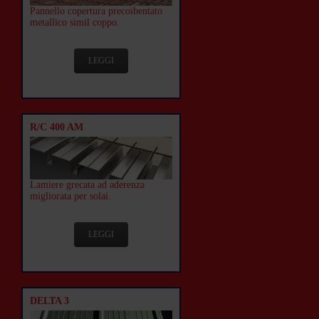
Pannello copertura precoibentato
metallico simil coppo.
LEGGI
R/C 400 AM
Lamiere grecata ad aderenza
migliorata per solai.
LEGGI
DELTA 3