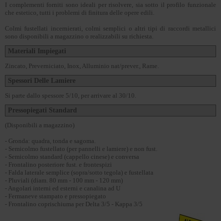
I complementi forniti sono ideali per risolvere, sia sotto il profilo funzionale
che estetico, tutti i problemi di finitura delle opere edili.
Colmi fustellati incernierati, colmi semplici o altri tipi di raccordi metallici
sono disponibili a magazzino o realizzabili su richiesta.
Materiali Impiegati
Zincato, Preverniciato, Inox, Alluminio nat/prever., Rame.
Spessori Delle Lamiere
Si parte dallo spessore 5/10, per arrivare al 30/10.
Pressopiegati Standard
(Disponibili a magazzino)
- Gronda: quadra, tonda e sagoma.
- Semicolmo fustellato (per pannelli e lamiere) e non fust.
- Semicolmo standard (cappello cinese) e conversa
- Frontalino posteriore fust. e frontespizi
- Falda laterale semplice (sopra/sotto tegola) e fustellata
- Pluviali (diam. 80 mm - 100 mm - 120 mm)
- Angolari interni ed esterni e canalina ad U
- Fermaneve stampato e pressopiegato
- Frontalino coprischiuma per Delta 3/5 - Kappa 3/5